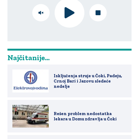
Najčitanije...
Isključenja struje u Čoki, Padeju,
Crnoj Bari i Jazovu sledeće
nedelje
Rešen problem nedostatka
lekara u Domu zdravlja u Čoki