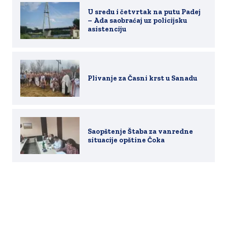
U sredu i četvrtak na putu Padej
– Ada saobraćaj uz policijsku
asistenciju
Plivanje za Časni krst u Sanadu
Saopštenje Štaba za vanredne
situacije opštine Čoka
Copyright 2019-2026. All rights reserved.