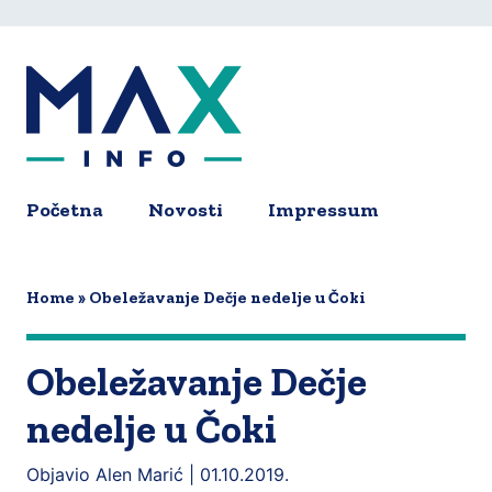
Skip
to
main
content
Početna
Novosti
Impressum
Main
navigation
Home
Obeležavanje Dečje nedelje u Čoki
Obeležavanje Dečje
nedelje u Čoki
Objavio Alen Marić |
01.10.2019.