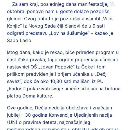
– Za sam kraj, poslednjeg dana manifestacije, 11.
oktobra, ponovo nam u goste dolaze pozorišni
glumci. Ovog puta to je pozorišni ansambl „Vilin
Konjic“ iz Novog Sada čiji članovi će u 9 sati
odigrati predstavu „Lov na šušumige“ – kazao je
Sabo Laslo.
Istog dana, kako je rekao, biće priređen program u
čast đaka prvaka; taj program pripremaju učenici i
nastavnici OŠ „Jovan Popović“ iz Čoke i tom
prilikom predviđen je i prijem učenika u „Dečji
savez“, dok će oko 10,30 sati mališani iz PU
„Radost“ pokazivati svoje umeće crtajući na betonu
platoa Doma kulture.
Ove godine, Dečja nedelja obeležava i značajan
jubilej – 30 godina Konvencije Ujedinjenih nacija
(UN) o pravima deteta, najznačajnijeg
međunarodnog dokumenta u oblasti ljudskih prava