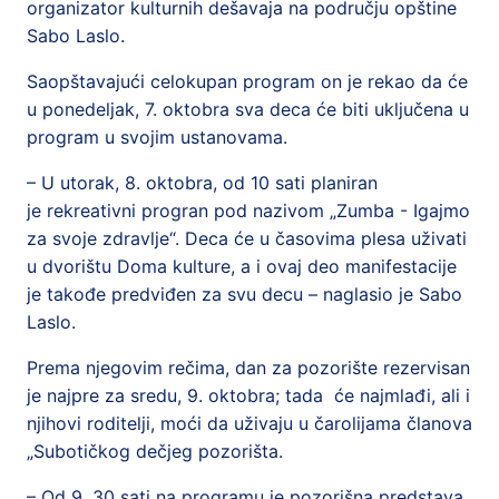
organizator kulturnih dešavaja na području opštine
Sabo Laslo.
Saopštavajući celokupan program on je rekao da će
u ponedeljak, 7. oktobra sva deca će biti uključena u
program u svojim ustanovama.
–
U utorak, 8. oktobra, od 10 sati planiran
je rekreativni progran pod nazivom „Zumba - Igajmo
za svoje zdravlje“. Deca će u časovima plesa uživati
u dvorištu Doma kulture, a i ovaj deo manifestacije
je takođe predviđen za svu decu – naglasio je Sabo
Laslo.
Prema njegovim rečima, dan za pozorište rezervisan
je najpre za sredu, 9. oktobra; tada će najmlađi, ali i
njihovi roditelji, moći da uživaju u čarolijama članova
„Subotičkog dečjeg pozorišta.
–
Od 9, 30 sati na programu je pozorišna predstava