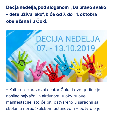
Dečja nedelja, pod sloganom „Da pravo svako
– dete uživa lako“, biće od 7. do 11. oktobra
obeležena i u Čoki.
– Kulturno-obrazovni centar Čoka i ove godine je
nosilac najvažnijih aktivnosti u okviru ove
manifestacije, što će biti ostvareno u saradnji sa
školama i predškolskom ustanovom – potvrdio je