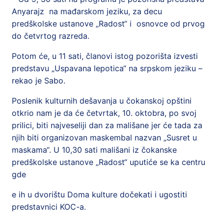
Anyarajz na mađarskom jeziku, za decu
predškolske ustanove „Radost“ i osnovce od prvog
do četvrtog razreda.
Potom će, u 11 sati, članovi istog pozorišta izvesti
predstavu „Uspavana lepotica“ na srpskom jeziku –
rekao je Sabo.
Poslenik kulturnih dešavanja u čokanskoj opštini
otkrio nam je da će četvrtak, 10. oktobra, po svoj
prilici, biti najveseliji dan za mališane jer će tada za
njih biti organizovan maskembal nazvan „Susret u
maskama“. U 10,30 sati mališani iz čokanske
predškolske ustanove „Radost“ uputiće se ka centru
gde
e ih u dvorištu Doma kulture dočekati i ugostiti
predstavnici KOC-a.