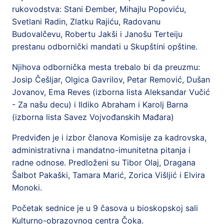
rukovodstva: Stani Đember, Mihajlu Popoviću,
Svetlani Radin, Zlatku Rajiću, Radovanu
Budovalčevu, Robertu Jakši i Janošu Terteiju
prestanu odbornički mandati u Skupštini opštine.
Njihova odbornička mesta trebalo bi da preuzmu:
Josip Češljar, Olgica Gavrilov, Petar Remović, Dušan
Jovanov, Ema Reves (izborna lista Aleksandar Vučić
- Za našu decu) i Ildiko Abraham i Karolj Barna
(izborna lista Savez Vojvođanskih Mađara)
Predviđen je i izbor članova Komisije za kadrovska,
administrativna i mandatno-imunitetna pitanja i
radne odnose. Predloženi su Tibor Olaj, Dragana
Šalbot Pakaški, Tamara Marić, Zorica Višljić i Elvira
Monoki.
Početak sednice je u 9 časova u bioskopskoj sali
Kulturno-obrazovnog centra Čoka.