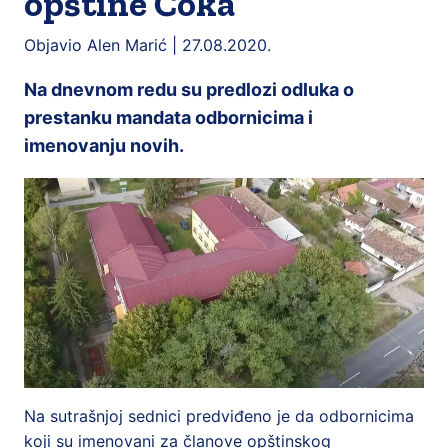
opštine Čoka
Objavio Alen Marić |
27.08.2020.
Na dnevnom redu su predlozi odluka o
prestanku mandata odbornicima i
imenovanju novih.
Na sutrašnjoj sednici predviđeno je da odbornicima
koji su imenovani za članove opštinskog