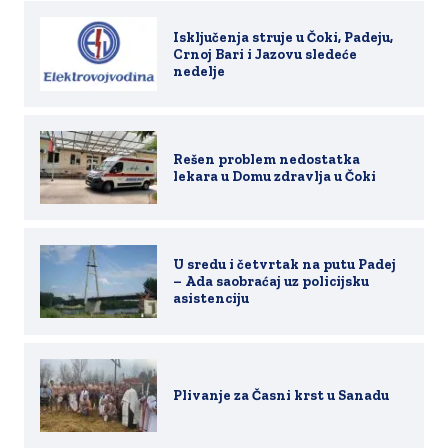
Isključenja struje u Čoki, Padeju,
Crnoj Bari i Jazovu sledeće
nedelje
Rešen problem nedostatka
lekara u Domu zdravlja u Čoki
U sredu i četvrtak na putu Padej
– Ada saobraćaj uz policijsku
asistenciju
Plivanje za Časni krst u Sanadu