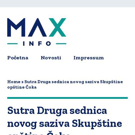
Skip
to
main
content
Početna
Novosti
Impressum
Main
navigation
Home
Sutra Druga sednica novog saziva Skupštine
opštine Čoka
Sutra Druga sednica
novog saziva Skupštine