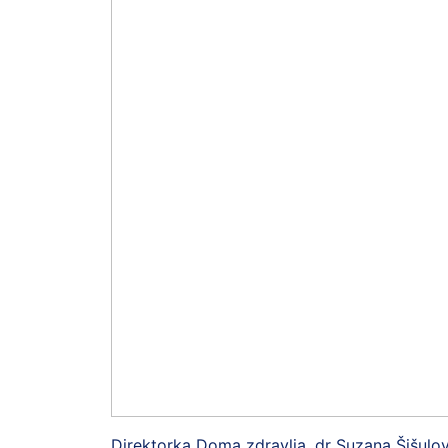
Direktorka Doma zdravlja, dr Suzana Šišulovi