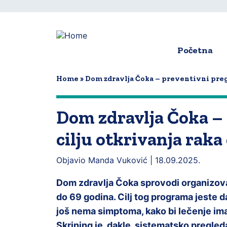
Skip
to
main
content
Početna
Main
navigat
Home
Dom zdravlja Čoka – preventivni pregl
Dom zdravlja Čoka – 
cilju otkrivanja raka
Objavio Manda Vuković |
18.09.2025.
Dom zdravlja Čoka sprovodi organizova
do 69 godina. Cilj tog programa jeste da
još nema simptoma, kako bi lečenje ima
Skrining je, dakle, sistematsko pregl