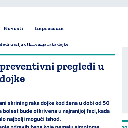
Novosti
Impressum
ion
edi u cilju otkrivanja raka dojke
preventivni pregledi u
 dojke
ni skrining raka dojke kod žena u dobi od 50
 bolest bude otkrivena u najranijoj fazi, kada
lo najbolji mogući ishod.
edanje zdravih žena koje nemaju simptome