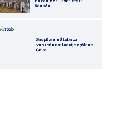
Plivanje za Časni krst u
Sanadu
Saopštenje Štaba za
vanredne situacije opštine
Čoka