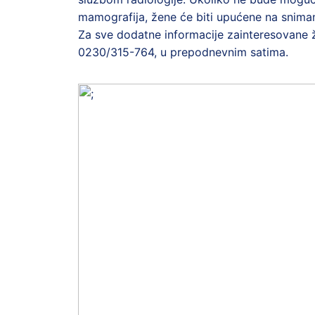
mamografija, žene će biti upućene na snima
Za sve dodatne informacije zainteresovane 
0230/315-764, u prepodnevnim satima.