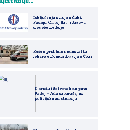
jčitanije...
Isključenja struje u Čoki,
Padeju, Crnoj Bari i Jazovu
sledeće nedelje
Rešen problem nedostatka
lekara u Domu zdravlja u Čoki
U sredu i četvrtak na putu
Padej – Ada saobraćaj uz
policijsku asistenciju