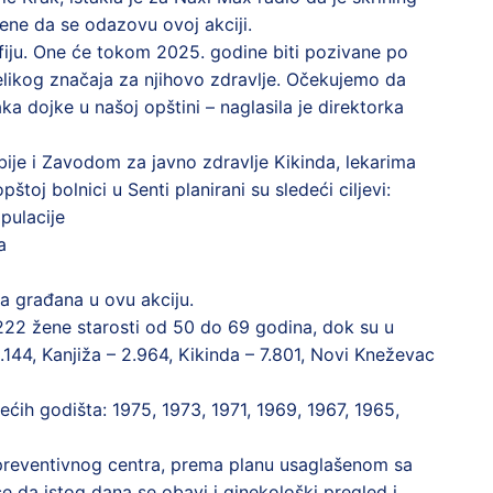
ene da se odazovu ovoj akciji.
afiju. One će tokom 2025. godine biti pozivane po
velikog značaja za njihovo zdravlje. Očekujemo da
 dojke u našoj opštini – naglasila je direktorka
rbije i Zavodom za javno zdravlje Kikinda, lekarima
toj bolnici u Senti planirani su sledeći ciljevi:
pulacije
a
a građana u ovu akciju.
.222 žene starosti od 50 do 69 godina, dok su u
144, Kanjiža – 2.964, Kikinda – 7.801, Novi Kneževac
ih godišta: 1975, 1973, 1971, 1969, 1967, 1965,
 preventivnog centra, prema planu usaglašenom sa
 da istog dana se obavi i ginekološki pregled i