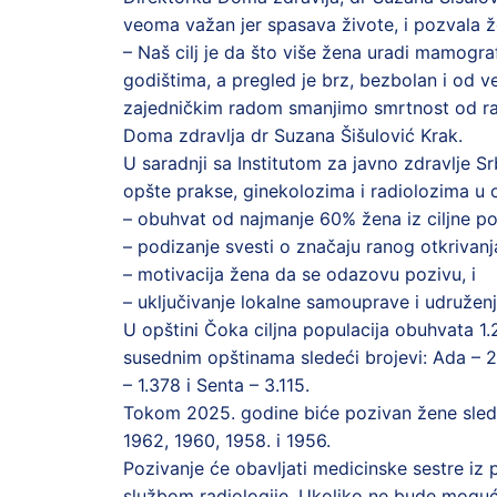
veoma važan jer spasava živote, i pozvala ž
– Naš cilj je da što više žena uradi mamogr
godištima, a pregled je brz, bezbolan i od 
zajedničkim radom smanjimo smrtnost od raka
Doma zdravlja dr Suzana Šišulović Krak.
U saradnji sa Institutom za javno zdravlje S
opšte prakse, ginekolozima i radiolozima u opš
– obuhvat od najmanje 60% žena iz ciljne po
– podizanje svesti o značaju ranog otkrivanj
– motivacija žena da se odazovu pozivu, i
– uključivanje lokalne samouprave i udruženj
U opštini Čoka ciljna populacija obuhvata 1
susednim opštinama sledeći brojevi: Ada – 2.
– 1.378 i Senta – 3.115.
Tokom 2025. godine biće pozivan žene sledeć
1962, 1960, 1958. i 1956.
Pozivanje će obavljati medicinske sestre iz
službom radiologije. Ukoliko ne bude moguće