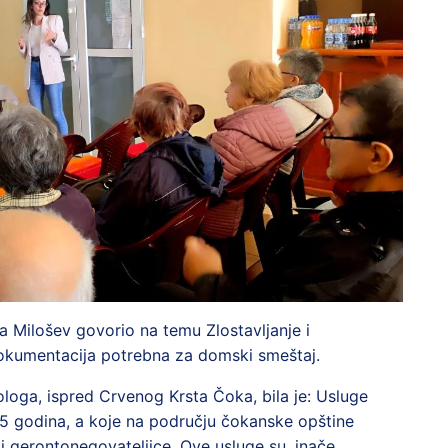
la Milošev govorio na temu Zlostavljanje i
 dokumentacija potrebna za domski smeštaj.
oga, ispred Crvenog Krsta Čoka, bila je: Usluge
65 godina, a koje na području čokanske opštine
 gerontonegovateljice. Ove usluge su, inače,