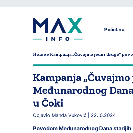
Skip
to
main
content
Početna
Main
navigat
Home
Kampanja „Čuvajmo jedni druge“ povo
Kampanja „Čuvajmo 
Međunarodnog Dana s
u Čoki
Objavio Manda Vuković |
22.10.2024.
Povodom Međunarodnog Dana starijih o