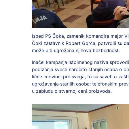
Isped PS Čoka, zamenik komandira major Vlad
Čoki
zastavnik Robert Gorča, potvrdili su da
može biti ugrožena njihova bezbednost.
Inače, kampanja istoimenog naziva sprovodi s
podizanja svesti naročito starijih osoba o b
lične imovine; pre svega, to su saveti o zašt
ugrožavanja starijih osoba; telefonskim prev
u zabludu o stvarnoj ceni proizvoda.