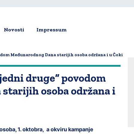
Novosti
Impressum
ion
dom Međunarodnog Dana starijih osoba održana i u Čoki
jedni druge“ povodom
tarijih osoba održana i
soba, 1. oktobra, a okviru kampanje