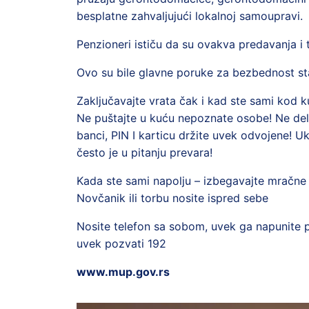
besplatne zahvaljujući lokalnoj samoupravi.
Penzioneri ističu da su ovakva predavanja i
Ovo su bile glavne poruke za bezbednost st
Zaključavajte vrata čak i kad ste sami kod k
Ne puštajte u kuću nepoznate osobe! Ne deli
banci, PIN I karticu držite uvek odvojene! U
često je u pitanju prevara!
Kada ste sami napolju – izbegavajte mračne ul
Novčanik ili torbu nosite ispred sebe
Nosite telefon sa sobom, uvek ga napunite 
uvek pozvati 192
www.mup.gov.rs