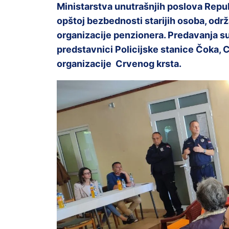
Ministarstva unutrašnjih poslova Repu
opštoj bezbednosti starijih osoba, od
organizacije penzionera. Predavanja su
predstavnici Policijske stanice Čoka, C
organizacije Crvenog krsta.