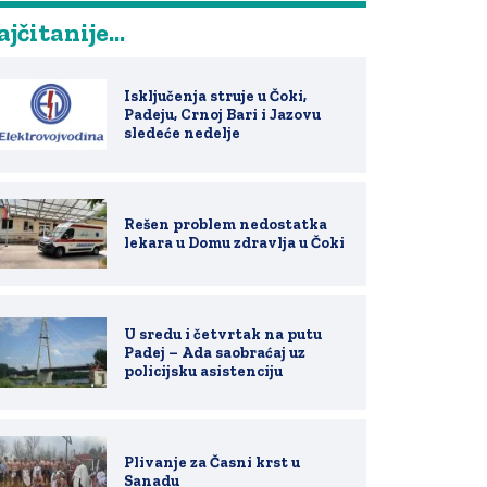
jčitanije...
Isključenja struje u Čoki,
Padeju, Crnoj Bari i Jazovu
sledeće nedelje
Rešen problem nedostatka
lekara u Domu zdravlja u Čoki
U sredu i četvrtak na putu
Padej – Ada saobraćaj uz
policijsku asistenciju
Plivanje za Časni krst u
Sanadu