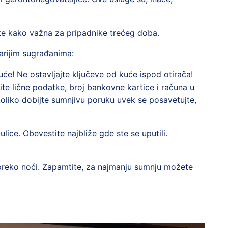
 te kako važna za pripadnike trećeg doba.
arijim sugrađanima:
uće! Ne ostavljajte ključeve od kuće ispod otirača!
te lične podatke, broj bankovne kartice i računa u
koliko dobijte sumnjivu poruku uvek se posavetujte,
ice. Obevestite najbliže gde ste se uputili.
preko noći. Zapamtite, za najmanju sumnju možete