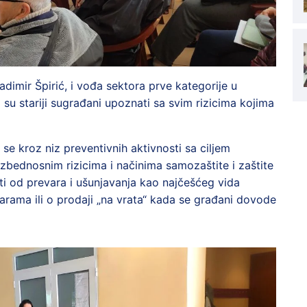
imir Špirić, i vođa sektora prve kategorije u
 su stariji sugrađani upoznati sa svim rizicima kojima
e kroz niz preventivnih aktivnosti sa ciljem
ezbednosnim rizicima i načinima samozaštite i zaštite
iti od prevara i ušunjavanja kao najčešćeg vida
arama ili o prodaji „na vrata“ kada se građani dovode