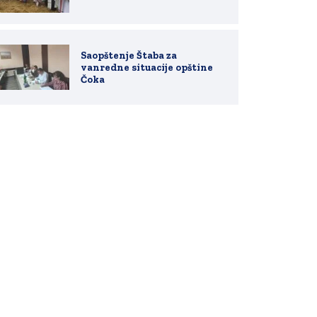
Saopštenje Štaba za
vanredne situacije opštine
Čoka