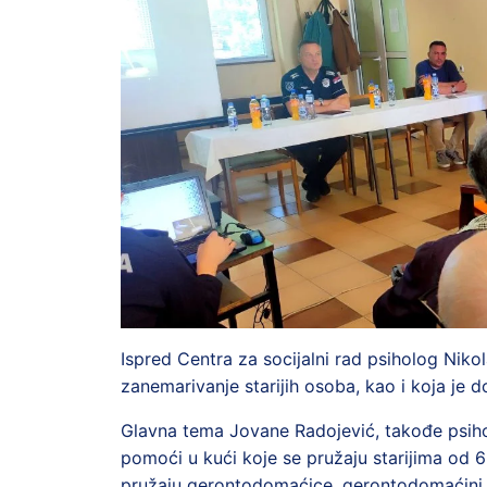
Ispred Centra za socijalni rad psiholog Niko
zanemarivanje starijih osoba, kao i koja je
Glavna tema Jovane Radojević, takođe psihol
pomoći u kući koje se pružaju starijima od 
pružaju gerontodomaćice, gerontodomaćini i