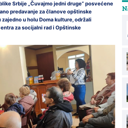
blike Srbije „Čuvajmo jedni druge“ posvećene
Na
ržano predavanje za članove opštinske
 zajedno u holu Doma kulture, održali
entra za socijalni rad i Opštinske